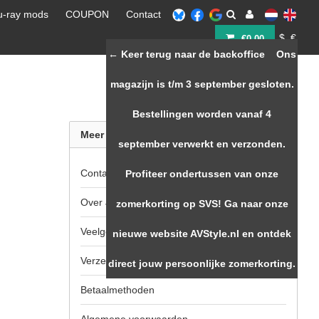
u-ray mods
COUPON
Contact
$
€
€0,00
← Keer terug naar de backoffice
Ons
magazijn is t/m 3 september gesloten.
Bestellingen worden vanaf 4
Meer informatie
september verwerkt en verzonden.
Contact
Profiteer ondertussen van onze
Over JVB Digital OPPOstore.nl
zomerkorting op SVS! Ga naar onze
Veelgestelde vragen
nieuwe website AVStyle.nl en ontdek
Verzenden & Retourneren
direct jouw persoonlijke zomerkorting.
Betaalmethoden