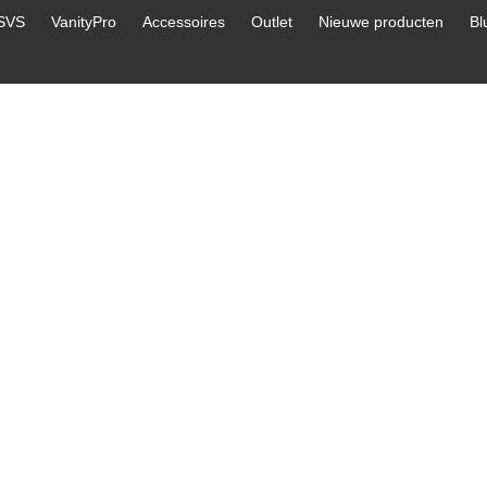
SVS
VanityPro
Accessoires
Outlet
Nieuwe producten
Bl