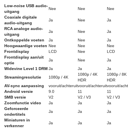
Low-noise USB audio-
Nee
Nee
Nee
uitgang
Coaxiale digitale
Ja
Nee
Ja
audio-uitgang
RCA analoge audio-
Ja
Nee
Ja
uitgang
Ontkoppelde voeten
Ja
Nee
Ja
Hoogwaardige voeten
Nee
Nee
Nee
Frontdisplay
LCD
Nee
LCD
Frontdisplay aan/uit
Ja
Nee
Ja
optie
Widevine Level 1 DRM
Ja
Ja
Ja
1080p / 4K
1080p / 8K
Streamingresolutie
1080p / 4K
HDR
HDR
AV-sync aanpassing
vooruit/achteruit
vooruit/achteruit
vooruit/acht
Android versie
9.0
11
11
SMB versie
V2
V2 / V3
V2 / V3
Zoomfunctie video
Ja
Ja
Ja
Geforceerde
Ja
Ja
Ja
ondertitels
Miniaturen in
Ja
Ja
Ja
verkenner