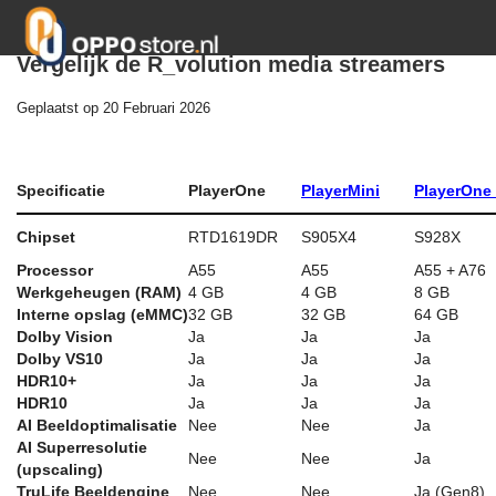
Vergelijk de R_volution media streamers
Geplaatst op
20 Februari 2026
Specificatie
Player
One
Player
Mini
Player
One
Chipset
RTD1619DR
S905X4
S928X
Processor
A55
A55
A55 + A76
Werkgeheugen (RAM)
4 GB
4 GB
8 GB
Interne opslag (eMMC)
32 GB
32 GB
64 GB
Dolby Vision
Ja
Ja
Ja
Dolby VS10
Ja
Ja
Ja
HDR10+
Ja
Ja
Ja
HDR10
Ja
Ja
Ja
AI Beeldoptimalisatie
Nee
Nee
Ja
AI Superresolutie
Nee
Nee
Ja
(upscaling)
TruLife Beeldengine
Nee
Nee
Ja (Gen8)