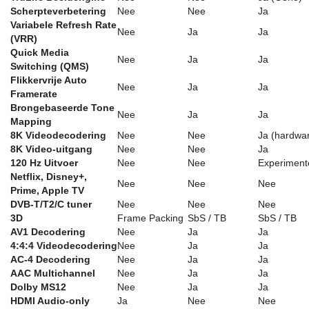
Scherpteverbetering
Nee
Nee
Ja
Variabele Refresh Rate
Nee
Ja
Ja
(VRR)
Quick Media
Nee
Ja
Ja
Switching (QMS)
Flikkervrije Auto
Nee
Ja
Ja
Framerate
Brongebaseerde Tone
Nee
Ja
Ja
Mapping
8K Videodecodering
Nee
Nee
Ja (hardwa
8K Video-uitgang
Nee
Nee
Ja
120 Hz Uitvoer
Nee
Nee
Experiment
Netflix, Disney+,
Nee
Nee
Nee
Prime, Apple TV
DVB-T/T2/C tuner
Nee
Nee
Nee
3D
Frame Packing
SbS / TB
SbS / TB
AV1 Decodering
Nee
Ja
Ja
4:4:4 Videodecodering
Nee
Ja
Ja
AC-4 Decodering
Nee
Ja
Ja
AAC Multichannel
Nee
Ja
Ja
Dolby MS12
Nee
Ja
Ja
HDMI Audio-only
Ja
Nee
Nee