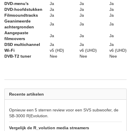
DVD-menu’s
Ja
Ja
Ja
DVD-hoofdstukken
Ja
Ja
Ja
Filmsoundtracks
Ja
Ja
Ja
Geanimeerde
Ja
Ja
Ja
achtergronden
Aangepaste
Ja
Ja
Ja
filmcovers
DSD multichannel
Ja
Ja
Ja
Wi-Fi
v5 (HD)
v6 (UHD)
v6 (UHD)
DVB-T2 tuner
Nee
Nee
Nee
Recente artikelen
Opnieuw een 5 sterren review voor een SVS subwoofer, de
SB-3000 R|Evolution.
Vergelijk de R_volution media streamers