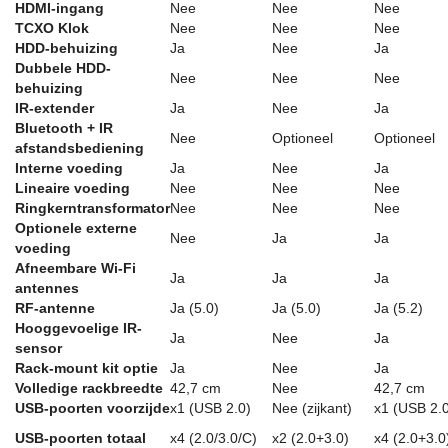
HDMI-ingang
Nee
Nee
Nee
TCXO Klok
Nee
Nee
Nee
HDD-behuizing
Ja
Nee
Ja
Dubbele HDD-
Nee
Nee
Nee
behuizing
IR-extender
Ja
Nee
Ja
Bluetooth + IR
Nee
Optioneel
Optioneel
afstandsbediening
Interne voeding
Ja
Nee
Ja
Lineaire voeding
Nee
Nee
Nee
Ringkerntransformator
Nee
Nee
Nee
Optionele externe
Nee
Ja
Ja
voeding
Afneembare Wi-Fi
Ja
Ja
Ja
antennes
RF-antenne
Ja (5.0)
Ja (5.0)
Ja (5.2)
Hooggevoelige IR-
Ja
Nee
Ja
sensor
Rack-mount kit optie
Ja
Nee
Ja
Volledige rackbreedte
42,7 cm
Nee
42,7 cm
USB-poorten voorzijde
x1 (USB 2.0)
Nee (zijkant)
x1 (USB 2.
USB-poorten totaal
x4 (2.0/3.0/C)
x2 (2.0+3.0)
x4 (2.0+3.0