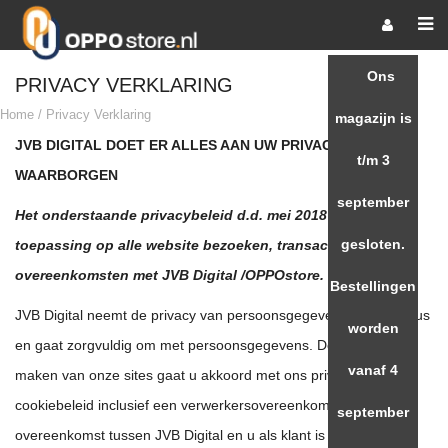
Ons
PRIVACY VERKLARING
Home
/
Privacy Verklaring
magazijn is
JVB DIGITAL DOET ER ALLES AAN UW PRIVACY TE
t/m 3
WAARBORGEN
september
Het onderstaande privacybeleid d.d. mei 2018 is van
gesloten.
toepassing op alle website bezoeken, transacties en
overeenkomsten met JVB Digital /OPPOstore.
Bestellingen
JVB Digital neemt de privacy van persoonsgegevens zeer serieus
worden
en gaat zorgvuldig om met persoonsgegevens. Door gebruik te
vanaf 4
maken van onze sites gaat u akkoord met ons privacy- en
cookiebeleid inclusief een verwerkersovereenkomst. Op elke
september
overeenkomst tussen JVB Digital en u als klant is uitsluitend