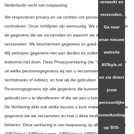
verwerkt en
Nederlands recht van toepassing.
verzonden.
We respecteren privacy en uw rechten om persoonsgegevens te
controleren. Onze richtlijnen zijn eenvoudig. We zijn duidelijk over
Ga naar
de gegevens die we verzamelen en waarom we deze
onze nieuwe
verzamelen. We beschermen gegevens zo goed als we kunnen.
website
Wij verkopen gegevens niet aan derden en zullen dat ook in de
toekomst niet doen. Deze Privacyverklaring (de “Verklaring”) legt
AVStyle.nl
uit welke persoonsgegevens wij van u verzamelen, zij het
en zie direct
rechtstreeks of indirect, en hoe wij die gebruiken.
Persoonsgegevens zijn alle gegevens die kunnen worden
jouw
gebruikt om u te identificeren of die we aan u kunnen koppelen.
persoonlijke
De Verklaring dekt ook welke keuzes u kunt maken wat betreft de
zomerkorting
gegevens die we verzamelen en hoe u deze beslissingen kunt
beheren. Deze verklaring is van toepassing op alle websites van
op SVS-
JVB Digital (JVBDigital.com, JVBDigital.nl, OPPOstore.nl en