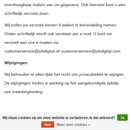
overdraagbaar maken van uw gegevens. Ook hiervoor kunt u een
schriftelijk verzoek doen.
Wij zullen uw verzoek binnen 4 weken in behandeling nemen.
Onder schriftelijk wordt ook verstaan per e-mail. U kunt uw
verzoek aan ons e-mailen via
customerservice@jvbdigital.nl
/
customerservice@jvbdigital.com
Wijzigingen
Wij behouden te allen tijde het recht ons privacybeleid te wijzigen.
De wijzigingen treden in werking op het aangekondigde tijdstip
van inwerkingtreding.
Bedrijfsgegevens
Wij slaan cookies op om onze website te verbeteren. Is dat akkoord?
Ja
Nee
Meer over cookies »
Dit is een website van JVB Digital,