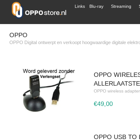
Links
Blu-ray
Streaming
OPPO
OPPO Digital ontwerpt en verkoopt hoogwaardige digitale elektro
OPPO WIRELES
ALLERLAATSTE
OPPO wireless adapter
€49,00
OPPO USB TO 