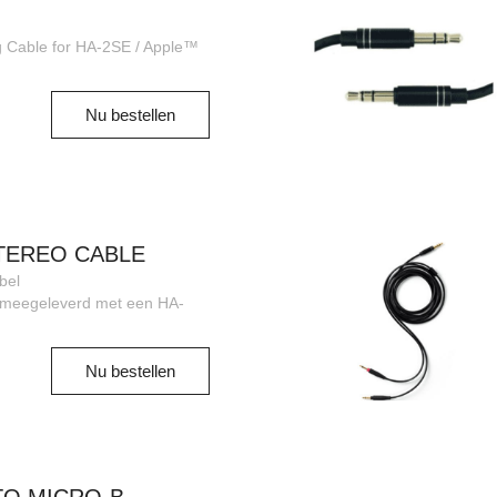
 Cable for HA-2SE / Apple™
Nu bestellen
STEREO CABLE
bel
 meegeleverd met een HA-
Nu bestellen