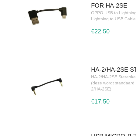
FOR HA-2SE
OPPO USB to Lightning
Lightning to USB Cable
€22,50
HA-2/HA-2SE 
HA-2/HA-2SE Stereoka
(deze wordt standaard
2/HA-2SE)
€17,50