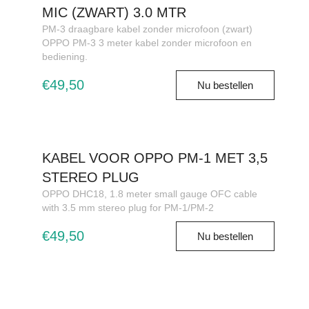
MIC (ZWART) 3.0 MTR
PM-3 draagbare kabel zonder microfoon (zwart)
OPPO PM-3 3 meter kabel zonder microfoon en
bediening.
€49,50
Nu bestellen
KABEL VOOR OPPO PM-1 MET 3,5
STEREO PLUG
OPPO DHC18, 1.8 meter small gauge OFC cable
with 3.5 mm stereo plug for PM-1/PM-2
€49,50
Nu bestellen