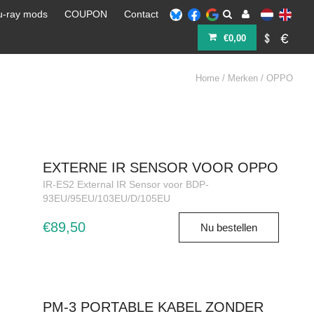
u-ray mods
COUPON
Contact
€0,00
Home
/
Merken
/
OPPO
EXTERNE IR SENSOR VOOR OPPO
IR-ES2 External IR Sensor voor BDP-
93EU/95EU/103EU/D/105EU
€89,50
Nu bestellen
PM-3 PORTABLE KABEL ZONDER