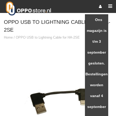
Ons
OPPO USB TO LIGHTNING CABLE FOR HA-
2SE
magazijn is
Home
/
OPPO USB to Lightning Cable for HA-2SE
t/m 3
september
gesloten.
Bestellingen
worden
vanaf 4
september