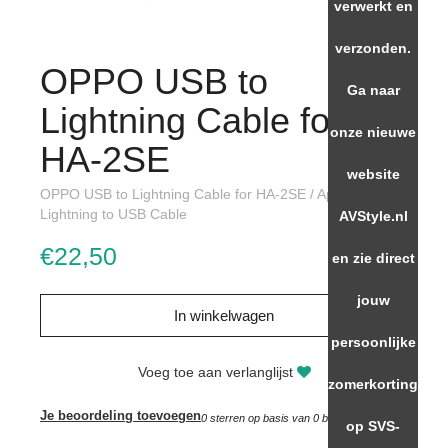
verwerkt en
verzonden.
OPPO USB to
Ga naar
Lightning Cable for
onze nieuwe
HA-2SE
website
OPPO USB to Lightning Cable for HA-2SE / Apple™
Lightning to USB Cable
AVStyle.nl
€22,50
en zie direct
jouw
In winkelwagen
persoonlijke
Voeg toe aan verlanglijst
zomerkorting
Je beoordeling toevoegen
0
sterren op basis van
0
beoordelingen
op SVS-