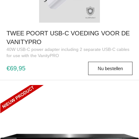
TWEE POORT USB-C VOEDING VOOR DE
VANITYPRO
40W USB-C power adapter including 2 separate USB-C cables
for use with the VanityPRO
€69,95
Nu bestellen