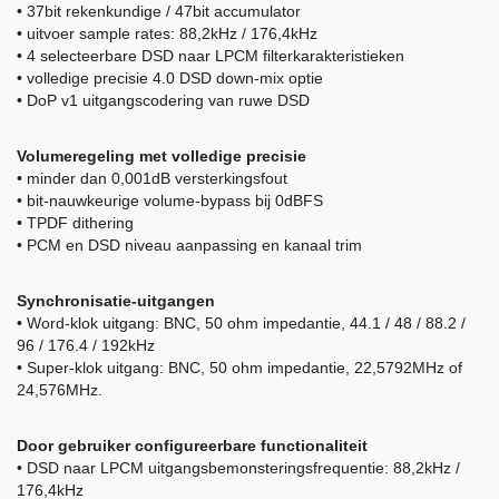
• 37bit rekenkundige / 47bit accumulator
• uitvoer sample rates: 88,2kHz / 176,4kHz
• 4 selecteerbare DSD naar LPCM filterkarakteristieken
• volledige precisie 4.0 DSD down-mix optie
• DoP v1 uitgangscodering van ruwe DSD
Volumeregeling met volledige precisie
• minder dan 0,001dB versterkingsfout
• bit-nauwkeurige volume-bypass bij 0dBFS
• TPDF dithering
• PCM en DSD niveau aanpassing en kanaal trim
Synchronisatie-uitgangen
• Word-klok uitgang: BNC, 50 ohm impedantie, 44.1 / 48 / 88.2 /
96 / 176.4 / 192kHz
• Super-klok uitgang: BNC, 50 ohm impedantie, 22,5792MHz of
24,576MHz.
Door gebruiker configureerbare functionaliteit
• DSD naar LPCM uitgangsbemonsteringsfrequentie: 88,2kHz /
176,4kHz