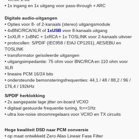
• 1x ingang en 1x uitgang voor pass-through + ARC
Digitale audio-uitgangen
• Opties voor 8- of 2-kanaals (stereo) uitgangsmodule
• 4xBNC/RCA/XLR of
1xUSB
voor 8-kanaals uitgang
• 1xXLR + 1xBNC + 1xRCA + 1x TOSLINK voor 2-kanaals uitvoer
• protocollen: S/PDIF (IEC958 / EIAJ CP1201), AES/EBU en
TOSLINK
• transformator geïsoleerde uitgangen
• uitgangsimpedantie: 75 ohm voor BNC/RCA en 110 ohm voor
XLR
• lineaire PCM 16/24 bits
• ondersteunde bemonsteringsfrequenties: 44,1 / 48 / 88,2 / 96 /
176,4 / 192kHz
S/PDIF herklokking
• 2x aangepaste lage jitter on-board VCXO
• digitaal gestuurde frequentie tuning, fc<<1Hz
• ultra low-noise stroomregelaars voor VCXO en TX circuits
Hoge kwaliteit DSD naar PCM conversie
• op maat ontwikkeld Zero Alias Lineair Fase Filter