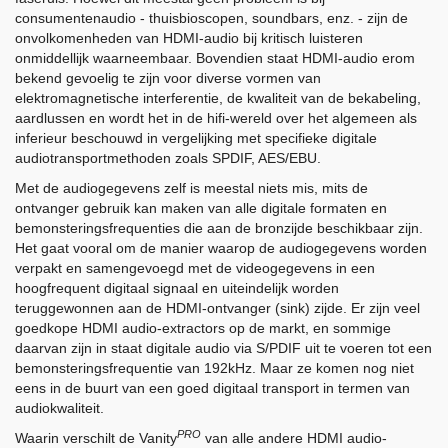
consumentenaudio - thuisbioscopen, soundbars, enz. - zijn de
onvolkomenheden van HDMI-audio bij kritisch luisteren
onmiddellijk waarneembaar. Bovendien staat HDMI-audio erom
bekend gevoelig te zijn voor diverse vormen van
elektromagnetische interferentie, de kwaliteit van de bekabeling,
aardlussen en wordt het in de hifi-wereld over het algemeen als
inferieur beschouwd in vergelijking met specifieke digitale
audiotransportmethoden zoals SPDIF, AES/EBU.
Met de audiogegevens zelf is meestal niets mis, mits de
ontvanger gebruik kan maken van alle digitale formaten en
bemonsteringsfrequenties die aan de bronzijde beschikbaar zijn.
Het gaat vooral om de manier waarop de audiogegevens worden
verpakt en samengevoegd met de videogegevens in een
hoogfrequent digitaal signaal en uiteindelijk worden
teruggewonnen aan de HDMI-ontvanger (sink) zijde. Er zijn veel
goedkope HDMI audio-extractors op de markt, en sommige
daarvan zijn in staat digitale audio via S/PDIF uit te voeren tot een
bemonsteringsfrequentie van 192kHz. Maar ze komen nog niet
eens in de buurt van een goed digitaal transport in termen van
audiokwaliteit.
PRO
Waarin verschilt de Vanity
van alle andere HDMI audio-