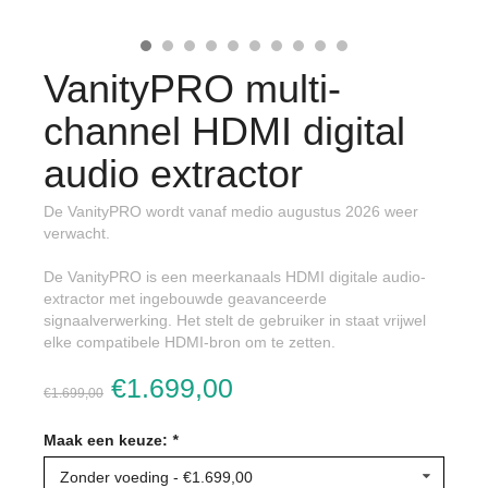
VanityPRO multi-
channel HDMI digital
audio extractor
De VanityPRO wordt vanaf medio augustus 2026 weer
verwacht.
De VanityPRO is een meerkanaals HDMI digitale audio-
extractor met ingebouwde geavanceerde
signaalverwerking. Het stelt de gebruiker in staat vrijwel
elke compatibele HDMI-bron om te zetten.
€1.699,00
€1.699,00
Maak een keuze:
*
Zonder voeding - €1.699,00