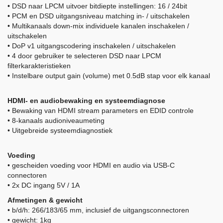
• DSD naar LPCM uitvoer bitdiepte instellingen: 16 / 24bit
• PCM en DSD uitgangsniveau matching in- / uitschakelen
• Multikanaals down-mix individuele kanalen inschakelen /
uitschakelen
• DoP v1 uitgangscodering inschakelen / uitschakelen
• 4 door gebruiker te selecteren DSD naar LPCM
filterkarakteristieken
• Instelbare output gain (volume) met 0.5dB stap voor elk kanaal
HDMI- en audiobewaking en systeemdiagnose
• Bewaking van HDMI stream parameters en EDID controle
• 8-kanaals audioniveaumeting
• Uitgebreide systeemdiagnostiek
Voeding
• gescheiden voeding voor HDMI en audio via USB-C
connectoren
• 2x DC ingang 5V / 1A
Afmetingen & gewicht
• b/d/h: 266/183/65 mm, inclusief de uitgangsconnectoren
• gewicht: 1kg