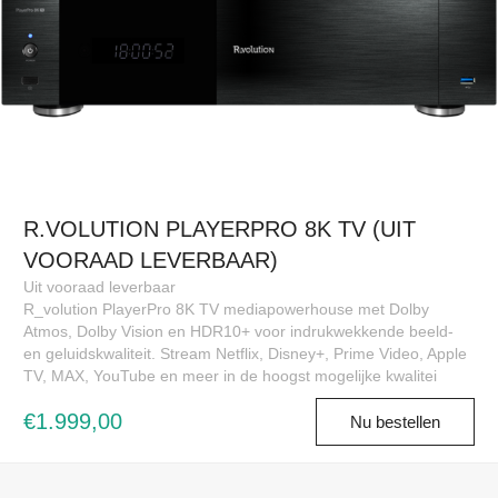
R.VOLUTION PLAYERPRO 8K TV (UIT
VOORAAD LEVERBAAR)
Uit vooraad leverbaar
R_volution PlayerPro 8K TV mediapowerhouse met Dolby
Atmos, Dolby Vision en HDR10+ voor indrukwekkende beeld-
en geluidskwaliteit. Stream Netflix, Disney+, Prime Video, Apple
TV, MAX, YouTube en meer in de hoogst mogelijke kwalitei
€1.999,00
Nu bestellen