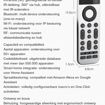
Infrarood (IR): geïntegreerde IR-zender
IR-dekking: 360° via hub, uitbreidbaar
met IR-extenders
Bluetooth: multi-device ondersteuning
(one-to-many)
Wi-Fi: ondersteuning voor IP-besturing
via lokaal netwerk
RF: communicatie tussen
afstandsbediening en hub
Capaciteit en compatibiliteit
Aantal apparaten: ondersteuning voor
50+ apparaten
Codebibliotheek: uitgebreide database
met meer dan 500.000 apparaten
Smart-home integratie: ondersteuning
voor Home Assistant
Spraakbesturing: compatibel met Amazon Alexa en Google
Assistant
Activiteiten: volledig configureerbare macro’s en One-Click
activiteiten
Ontwerp en bouw
Behuizing: hoogwaardige afwerking met ergonomisch ontwerp