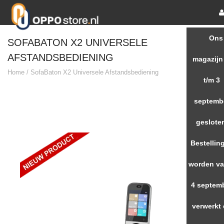
Ons
SOFABATON X2 UNIVERSELE
AFSTANDSBEDIENING
magazijn
Home
/
SofaBaton X2 Universele Afstandsbediening
t/m 3
septemb
geslote
Bestellin
worden va
4 septem
verwerkt