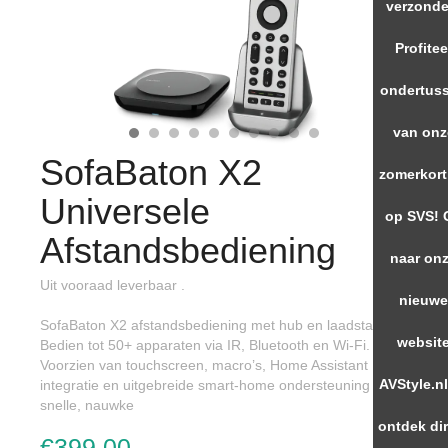
verzonde
Profitee
ondertus
van onz
SofaBaton X2
zomerkort
Universele
op SVS! 
Afstandsbediening
naar on
Uit vooraad leverbaar .
nieuw
SofaBaton X2 afstandsbediening met hub en laadstation.
websit
Bedien tot 50+ apparaten via IR, Bluetooth en Wi-Fi.
Voorzien van touchscreen, macro’s, Home Assistant
AVStyle.nl
integratie en uitgebreide smart-home ondersteuning voor
snelle, nauwke
ontdek di
€399,00