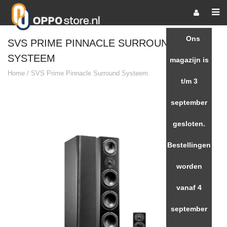
Ons
SVS PRIME PINNACLE SURROUND
SYSTEEM
magazijn is
Home
/
SVS Prime Pinnacle Surround Systeem
t/m 3
september
gesloten.
Bestellingen
worden
vanaf 4
september