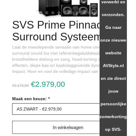
verwerkt en
verzonden.
SVS Prime Pinnacle
Ga naar
Surround Systeem
onze nieuwe
Laat de meeslepende sensatie van home cinema
website
surround sound los met referentiegeluidskwaliteit,
kristalheldere dialoog en zang, head-turning surround
effecten, diepe bas en kaakslaggevende dynamische
AVStyle.nl
impact. Hoor en voel de volledige impact van uw favorie
en zie direct
€2.979,00
€3.176,00
jouw
Maak een keuze:
*
persoonlijke
AS ZWART - €2.979,00
zomerkorting
In winkelwagen
op SVS-