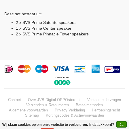
Deze set bestaat uit:
2 x SVS Prime Satellite speakers
1 x SVS Prime Center speaker
2 x SVS Prime Pinnacle Tower speakers
Contact
Over JVB Digital OPPOstore.nl
Veelgestelde vragen
Verzenden & Retourneren
Betaalmethoden
Algemene voorwaarden
Privacy Verklaring
Herroepingsrecht
Sitemap
Kortingscodes & Actievoorwaarden
Wij slaan cookies op om onze website te verbeteren. Is dat akkoord?
Ja