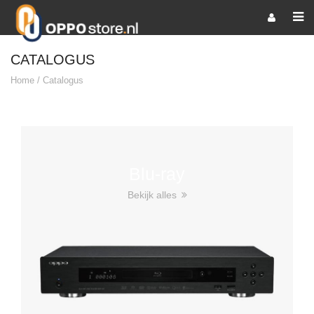
CATALOGUS
Home
/
Catalogus
Blu-ray
Bekijk alles