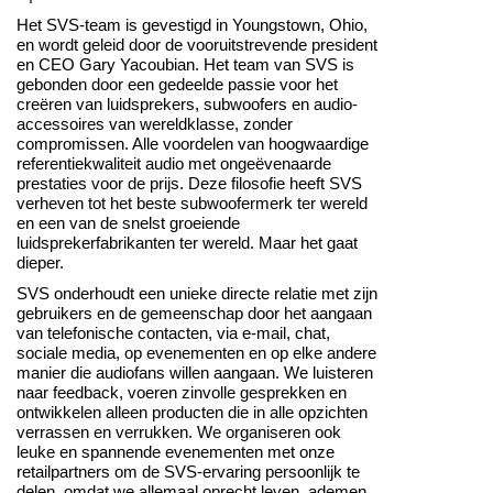
Het SVS-team is gevestigd in Youngstown, Ohio,
en wordt geleid door de vooruitstrevende president
en CEO Gary Yacoubian. Het team van SVS is
gebonden door een gedeelde passie voor het
creëren van luidsprekers, subwoofers en audio-
accessoires van wereldklasse, zonder
compromissen. Alle voordelen van hoogwaardige
referentiekwaliteit audio met ongeëvenaarde
prestaties voor de prijs. Deze filosofie heeft SVS
verheven tot het beste subwoofermerk ter wereld
en een van de snelst groeiende
luidsprekerfabrikanten ter wereld. Maar het gaat
dieper.
SVS onderhoudt een unieke directe relatie met zijn
gebruikers en de gemeenschap door het aangaan
van telefonische contacten, via e-mail, chat,
sociale media, op evenementen en op elke andere
manier die audiofans willen aangaan. We luisteren
naar feedback, voeren zinvolle gesprekken en
ontwikkelen alleen producten die in alle opzichten
verrassen en verrukken. We organiseren ook
leuke en spannende evenementen met onze
retailpartners om de SVS-ervaring persoonlijk te
delen, omdat we allemaal oprecht leven, ademen