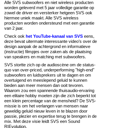
Alle SVS subwoofers en niet wireless producten
worden geleverd met 5 jaar volledige garantie op
zowel de driver en versterker hetgeen SVS ook
hiermee uniek maakt. Alle SVS wireless
producten worden ondersteund met een garantie
van 2 jaar.
Check ook
het YouTube-kanaal van SVS
eens,
deze bevat uitermate interessante video’s over de
design aanpak de achtergrond en informatieve
(instructie) filmpjes over zaken als de plaatsing
van speakers en matching met subwoofers.
SVS stortte zich op de audioscène om de status-
quo van over-priced, underperforming "high-end"
subwoofers en luidsprekers uit te dagen en om
overtuigend en meeslepend geluid te kunnen
bieden aan meer mensen dan ooit tevoren.
Waarom zou een spannende thuisaudio-ervaring
een elitaire hobby moeten zijn die zich beperkt tot
een klein percentage van de mensheid? De SVS-
missie is om het verlangen van mensen naar
geweldig geluid nieuw leven in te blazen door
passie, plezier en expertise terug te brengen in de
mix. Met deze visie leidt SVS een Sound
R|Evolution.