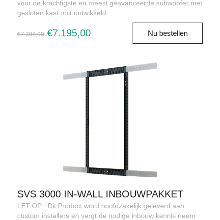
voor de krachtigste en meest geavanceerde subwoofer met
gesloten kast ooit ontwikkeld.
€7.195,00
Nu bestellen
€7.398,00
SVS 3000 IN-WALL INBOUWPAKKET
LET OP : Dit Product word hoofdzakelijk geleverd aan
custom installers en vergt de nodige inbouw kennis neem