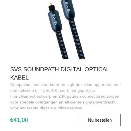
SVS SOUNDPATH DIGITAL OPTICAL
KABEL
Compatibel met standaard en high-definition apparaten met
een optische of TOSLINK poort, het gepolijste
monofilament ontwerp en 24K gouden connectoren zorgen
voor soepele overgangen en efficiënte signaaloverdracht
voor ongerepte digitale audioweergave.
€41,00
Nu bestellen