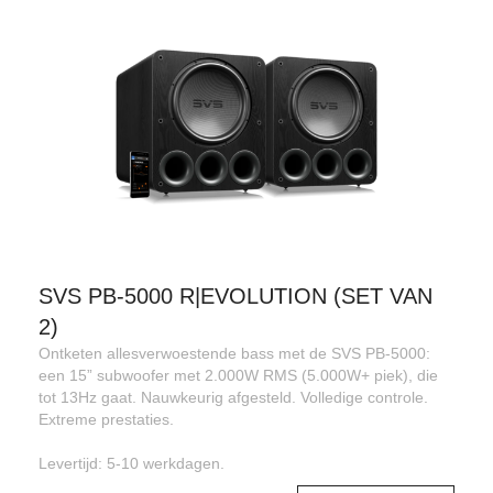
SVS PB-5000 R|EVOLUTION (SET VAN
2)
Ontketen allesverwoestende bass met de SVS PB-5000:
een 15” subwoofer met 2.000W RMS (5.000W+ piek), die
tot 13Hz gaat. Nauwkeurig afgesteld. Volledige controle.
Extreme prestaties.
Levertijd: 5-10 werkdagen.