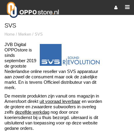
SVS
Home
/
Merken
/
SVS
JVB Digital
OPPOstore is
sinds
september 2019
de
grootste
Nederlandse online reseller van SVS apparatuur
aan zowel de consument maar ook de zakelijke
markt.
En is tevens
Officieel distributeur van dit
merk.
De meeste produkten zijn vanuit ons magazijn in
Amersfoort direkt
uit vooraad leverbaar
en worden
de grotere en zwaardere subwoofers in overleg
zelfs
dezelfde werkdag
nog door onze
koeriersdienst bij u thuis bezorgd. uiteraard is dit
uitsluitend van toepassing voor op deze website
gedane orders.