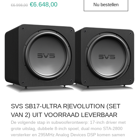
€6.648,00
Nu bestellen
€6.998,00
SVS SB17-ULTRA R|EVOLUTION (SET
VAN 2) UIT VOORRAAD LEVERBAAR
De volgende stap in subwooferontwerp: 17-inch driver met
grote uitslag, dubbele 8-inch spoel, dual mono STA-2800
versterker en 295MHz Analog Devices DSP komen samen