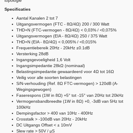
topologie
Specificaties
Aantal Kanalen 2 tot 7
Uitgangsvermogen (FTC - 8Ω/4Ω) 200 / 300 Watt
THD+N (FTC-vermogen - 8Ω/4Ω) < 0,03% / <0,075%
Uitgangsvermogen (EIA - 8Ω/4Ω) 250 / 375 Watt
THD+N (EIA - 8Ω/4Ω) < 0,005% / <0,015%
Frequentiebereik 20Hz - 20kHz ±0.1dB
Versterking 28dB
Ingangsgevoeligheid 1,6 Volt
Ingangsimpedantie 28kΩ (nominaal)
Belastingsimpedantie gewaardeerd voor 4Ω tot 16Ω
Veilig voor alle soorten belastingen
S/N-verhouding (Ref. 8Ω FTC-vermogen) > 120dB (A-
Wegingsgewogen)
Faserespons (1W in 8Ω) +5° tot -15° van 20Hz tot 20kHz
Vermogensbandbreedte (1W in 8Ω) +0, -3dB van 5Hz tot
100kHz
Dempingsfactor > 400 van 10Hz - 400Hz
Crosstalk > -100dB van 20Hz - 20kHz
DC Uitgangs Offset < ± 10mV
Slew rate > 50V / µS