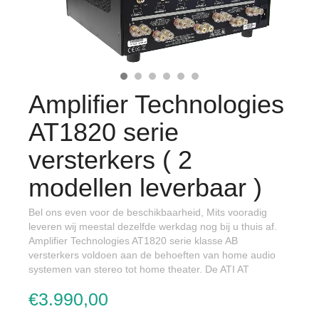
Amplifier Technologies
AT1820 serie
versterkers ( 2
modellen leverbaar )
Bel ons even voor de beschikbaarheid, Mits vooradig
leveren wij meestal dezelfde werkdag nog bij u thuis af.
Amplifier Technologies AT1820 serie klasse AB
versterkers voldoen aan de behoeften van home audio
systemen van stereo tot home theater. De ATI AT
€3.990,00