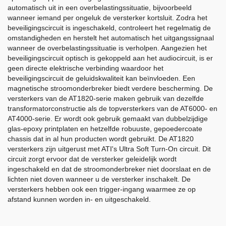
automatisch uit in een overbelastingssituatie, bijvoorbeeld
wanneer iemand per ongeluk de versterker kortsluit. Zodra het
beveiligingscircuit is ingeschakeld, controleert het regelmatig de
omstandigheden en herstelt het automatisch het uitgangssignaal
wanneer de overbelastingssituatie is verholpen. Aangezien het
beveiligingscircuit optisch is gekoppeld aan het audiocircuit, is er
geen directe elektrische verbinding waardoor het
beveiligingscircuit de geluidskwaliteit kan beïnvloeden. Een
magnetische stroomonderbreker biedt verdere bescherming. De
versterkers van de AT1820-serie maken gebruik van dezelfde
transformatorconstructie als de topversterkers van de AT6000- en
AT4000-serie. Er wordt ook gebruik gemaakt van dubbelzijdige
glas-epoxy printplaten en hetzelfde robuuste, gepoedercoate
chassis dat in al hun producten wordt gebruikt. De AT1820
versterkers zijn uitgerust met ATI's Ultra Soft Turn-On circuit. Dit
circuit zorgt ervoor dat de versterker geleidelijk wordt
ingeschakeld en dat de stroomonderbreker niet doorslaat en de
lichten niet doven wanneer u de versterker inschakelt. De
versterkers hebben ook een trigger-ingang waarmee ze op
afstand kunnen worden in- en uitgeschakeld.