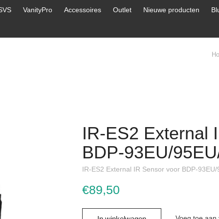
SVS
VanityPro
Accessoires
Outlet
Nieuwe producten
Bl
H
IR-ES2 External 
BDP-93EU/95EU
IR-ES2 External IR Sensor voor BDP-93E
€89,50
Voeg toe aan v
In winkelwagen