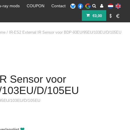
u-ray mods
COUPON
Contact
€0,00
ome
/
IR-ES2 External IR Sensor voor BDP-93EU/95EU/103EU/D/105EU
IR Sensor voor
/103EU/D/105EU
U/95EU/103EU/D/105EU
erlanglijst