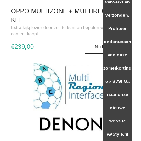
verwerkt en
OPPO MULTIZONE + MULTIREGIO DIY-
verzonden.
KIT
Extra kijkplezier door zelf te kunnen bepalen waar u uw
Profiteer
content koopt.
ondertussen
€239,00
Nu bestellen
van onze
zomerkorting
op SVS! Ga
naar onze
nieuwe
website
AVStyle.nl