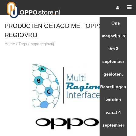
Ons
PRODUCTEN GETAGD MET OPPO
REGIOVRIJ
magazijn is
Home
/
Tags
/
oppo regiovrij
t/m 3
september
gesloten.
Bestellingen
worden
vanaf 4
september