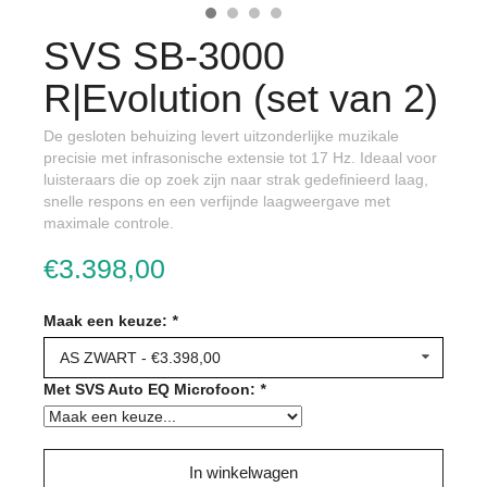
SVS SB-3000
R|Evolution (set van 2)
De gesloten behuizing levert uitzonderlijke muzikale
precisie met infrasonische extensie tot 17 Hz. Ideaal voor
luisteraars die op zoek zijn naar strak gedefinieerd laag,
snelle respons en een verfijnde laagweergave met
maximale controle.
€3.398,00
Maak een keuze:
*
AS ZWART - €3.398,00
Met SVS Auto EQ Microfoon:
*
In winkelwagen