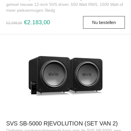
geheel nieuwe 12-inch SVS driver, 550 Watt RMS, 1500 Watt of
meer piekvermogen Sledg
€2.183,00
Nu bestellen
€2.298,00
SVS SB-5000 R|EVOLUTION (SET VAN 2)
Ontketen aardversplinterende bass met de SVS SB-5000: een