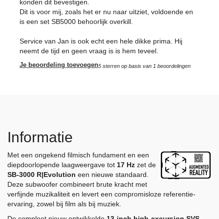
konden dit bevestigen.
Dit is voor mij, zoals het er nu naar uitziet, voldoende en
is een set SB5000 behoorlijk overkill.
Service van Jan is ook echt een hele dikke prima. Hij
neemt de tijd en geen vraag is is hem teveel.
Je beoordeling toevoegen
5
sterren op basis van
1
beoordelingen
Informatie
Met een ongekend filmisch fundament en een
diepdoorlopende laagweergave tot
17 Hz
zet de
SB-3000 R|Evolution
een nieuwe standaard.
Deze subwoofer combineert brute kracht met
verfijnde muzikaliteit en levert een compromisloze referentie-
ervaring, zowel bij film als bij muziek.
De compleet nieuw ontwikkelde
13-inch high-excursion SVS-