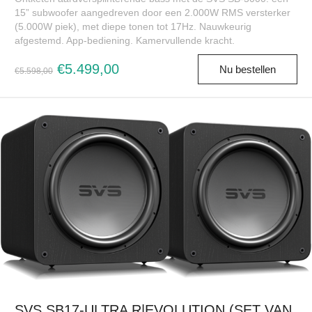
15” subwoofer aangedreven door een 2.000W RMS versterker
(5.000W piek), met diepe tonen tot 17Hz. Nauwkeurig
afgestemd. App-bediening. Kamervullende kracht.
€5.499,00
Nu bestellen
€5.598,00
SVS SB17-ULTRA R|EVOLUTION (SET VAN