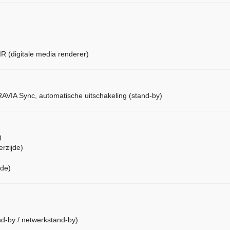
R (digitale media renderer)
 BRAVIA Sync, automatische uitschakeling (stand-by)
)
erzijde)
jde)
nd-by / netwerkstand-by)