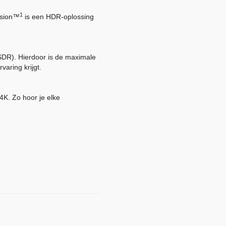
1
Vision™
is een HDR-oplossing
SDR). Hierdoor is de maximale
varing krijgt.
 4K. Zo hoor je elke