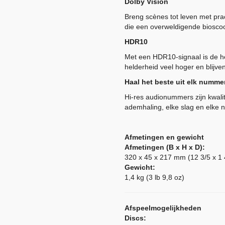
Dolby Vision
Breng scènes tot leven met prac
die een overweldigende bioscoo
HDR10
Met een HDR10-signaal is de he
helderheid veel hoger en blijven
Haal het beste uit elk numme
Hi-res audionummers zijn kwalita
ademhaling, elke slag en elke n
Afmetingen en gewicht
Afmetingen (B x H x D):
320 x 45 x 217 mm (12 3/5 x 1 4
Gewicht:
1,4 kg (3 lb 9,8 oz)
Afspeelmogelijkheden
Discs: