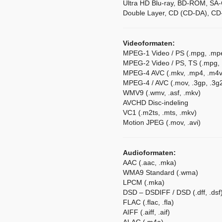
Ultra HD Blu-ray, BD-ROM, S
Double Layer, CD (CD-DA), CD
Videoformaten:
MPEG-1 Video / PS (.mpg, .mpe
MPEG-2 Video / PS, TS (.mpg, .
MPEG-4 AVC (.mkv, .mp4, .m4v,
MPEG-4 / AVC (.mov, .3gp, .3g2
WMV9 (.wmv, .asf, .mkv)
AVCHD Disc-indeling
VC1 (.m2ts, .mts, .mkv)
Motion JPEG (.mov, .avi)
Audioformaten:
AAC (.aac, .mka)
WMA9 Standard (.wma)
LPCM (.mka)
DSD – DSDIFF / DSD (.dff, .dsf
FLAC (.flac, .fla)
AIFF (.aiff, .aif)