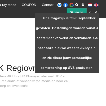
u-ray mods
COUPON
Contact
€0,00
Ons magazijn is t/m 3 september
Home
/
Sony UBP-X700/K Regiovrij
gesloten. Bestellingen worden vanaf 4
september verwerkt en verzonden. Ga
naar onze nieuwe website AVStyle.nl
en zie direct jouw persoonlijke
 Regiovrij
zomerkorting op SVS-producten.
deze 4K Ultra HD Blu-ray-speler met HDR en
gh-res audio af vanaf diverse media en hoor elk
herp en levensecht.