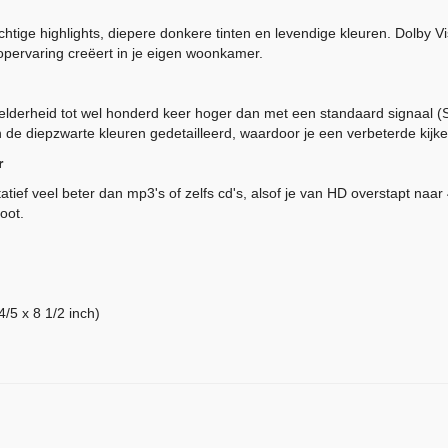
htige highlights, diepere donkere tinten en levendige kleuren. Dolby 
pervaring creëert in je eigen woonkamer.
lderheid tot wel honderd keer hoger dan met een standaard signaal (
 de diepzwarte kleuren gedetailleerd, waardoor je een verbeterde kijker
r
tief veel beter dan mp3's of zelfs cd's, alsof je van HD overstapt naar
oot.
/5 x 8 1/2 inch)