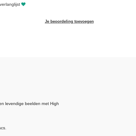
erlanglijst
Je beoordeling toevoegen
 en levendige beelden met High
scs.