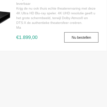
leverbaar
Krijg de nu ook thuis echte theaterervaring met deze
4K Ultra HD Blu-ray speler. 4K UHD resolutie geeft u
het grote schermbeeld, terwijl Dolby Atmos® en
DTS:X de authentieke theatersfeer creëren.
Ma
€1.899,00
Nu bestellen