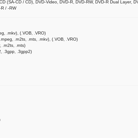
A-CD (SA-CD / CD), DVD-Video, DVD-R, DVD-RW, DVD-R Dual Layer
-R / -RW
g, .mkv), (.VOB, .VRO)
mpeg, .m2ts, .mts, .mkv), (.VOB, .VRO)
 .m2ts, .mts)
, .3gpp, .3gpp2)
)