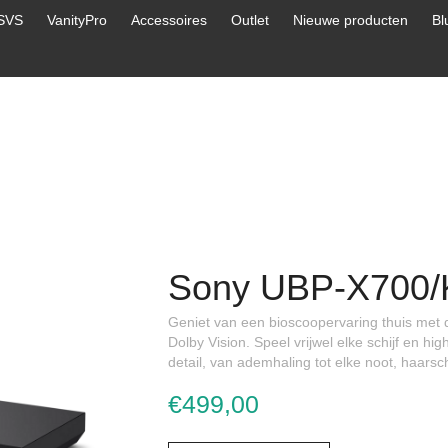
SVS
VanityPro
Accessoires
Outlet
Nieuwe producten
Bl
Sony UBP-X700/K
Geniet van een bioscoopervaring thuis met 
Dolby Vision. Speel vrijwel elke schijf en hi
detail, van ademhaling tot elke noot, haarsc
€499,00