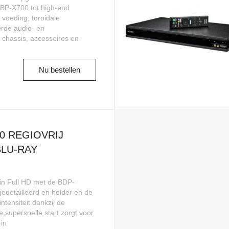
UBP-X700 tot high-end
 voeding, toroidale
erde audio- en
f chassis, accessoires en
Nu bestellen
0 REGIOVRIJ
BLU-RAY
s in Full HD met de BDP-
edetailleerd en helder en de
intensiteit dankzij de
upersnelle start zorgt voor
 in