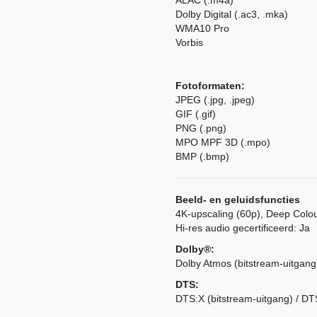
ALAC (.m4a)
Dolby Digital (.ac3, .mka)
WMA10 Pro
Vorbis
Fotoformaten:
JPEG (.jpg, .jpeg)
GIF (.gif)
PNG (.png)
MPO MPF 3D (.mpo)
BMP (.bmp)
Beeld- en geluidsfuncties
4K-upscaling (60p), Deep Colou
Hi-res audio gecertificeerd: Ja
Dolby®:
Dolby Atmos (bitstream-uitgang
DTS:
DTS:X (bitstream-uitgang) / DT