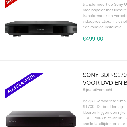
transformeert de Sony 
mediaspeler met lineaire
transformator en verbet
videoprestaties. Inclusie
eenvoudige installatie.
€499,00
SONY BDP-S170
VOOR DVD EN 
Bijna uitverkocht...
Bekijk uw favoriete film
S1700. De beelden zijn g
kleuren krijgen een rijke 
TRILUMINOS™-kleur. De s
snelle laadtijden en start