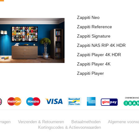
Zappiti Neo
Zappiti Reference
Zappiti Signature
Zappiti NAS RIP 4K HDR
Zappiti Player 4K HDR
Zappiti Player 4K
Zappiti Player
vragen
Verzenden & Retourneren
Betaalmethoden
Algemene voorw
Kortingscodes & Actievoorwaarden