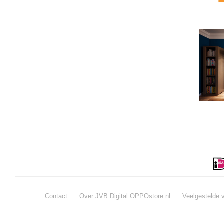
Contact
Over JVB Digital OPPOstore.nl
Veelgestelde 