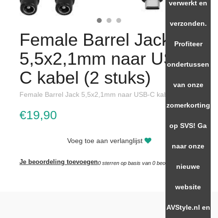
verwerkt en
verzonden.
Female Barrel Jack
Profiteer
5,5x2,1mm naar USB-
ondertussen
C kabel (2 stuks)
van onze
Female Barrel Jack 5,5x2,1mm naar USB-C kabel 2 stuks
zomerkorting
€19,90
op SVS! Ga
Voeg toe aan verlanglijst
naar onze
Je beoordeling toevoegen
0
sterren op basis van
0
beoordelingen
nieuwe
website
AVStyle.nl en