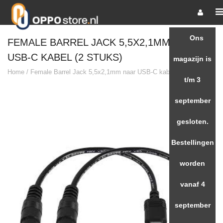
Ons
FEMALE BARREL JACK 5,5X2,1MM NAAR
USB-C KABEL (2 STUKS)
magazijn is
Home
/
Female Barrel Jack 5,5x2,1mm naar USB-C kabel (2 stuks)
t/m 3
september
gesloten.
Bestellingen
worden
vanaf 4
september