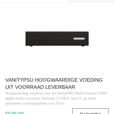
VANITYPSU HOOGWAARDIGE VOEDING
UIT VOORRAAD LEVERBAAR
Hoogwaardige voeding voor de VanityPRO Multi-channel HDMI
digital audio extractor. Inclusief 2 USB C naar C op maat
gemaakte voedingskabels van 20cm.
€649,00
Nu bestellen