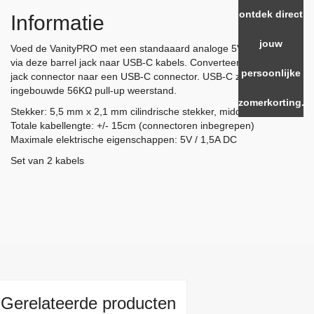
ontdek direct
Informatie
jouw
Voed de VanityPRO met een standaaard analoge 5V/1A voeding
via deze barrel jack naar USB-C kabels. Converteert een barrel
persoonlijke
jack connector naar een USB-C connector. USB-C zijde heeft een
ingebouwde 56KΩ pull-up weerstand.
zomerkorting.
Stekker: 5,5 mm x 2,1 mm cilindrische stekker, midden positief
Totale kabellengte: +/- 15cm (connectoren inbegrepen)
Maximale elektrische eigenschappen: 5V / 1,5A DC
Set van 2 kabels
Gerelateerde producten